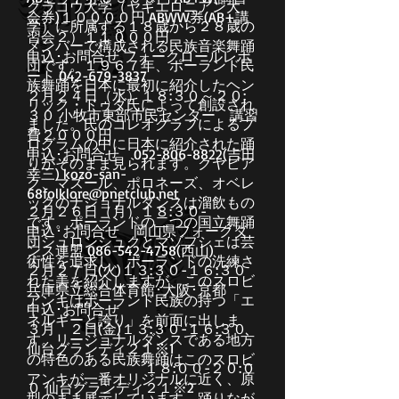
クラコウ大学（ヤギエロニアン大
会券)１００００円 ABWW券(AB+講
学）に所属する１８歳から２８歳の
習会２）１１０００円
メンバーで構成される民族音楽舞踊
申込･お問合せ フォークロールレポ
団です。１９６７年、ポーランド民
ート 042-679-3837
族舞踊を日本に最初に紹介したヘン
２月２４日（水）１８:３０～２０:
リック・ドゥダ氏によって創設され
３０ 小牧市東部市民センター 講習
ました。氏のコレオグラフによるプ
費２０００円
ログラムの中に日本に紹介された踊
申込･お問合せ 052-806-8822(吉田
りがそのまま見られます。クヤビア
幸三) kozo-san-
ク、マズール、ポロネーズ、オベレ
68folklore@pnetclub.net
ックのナショナルダンスは溜飲もの
２月２６日（月）１８:３０-
です。ポーランドの二つの国立舞踊
申込･お問合せ 岡山県フォークダ
団シュロンシュクとマゾフシェは芸
ンス連盟 086-542-4758(西山)
術性を追求し、ポーランドの洗練さ
２月２７日(火)１３:３０-１６:３０
れた美を紹介しますが、このスロビ
兵庫県立総合体育館･大阪･京都
アンキはポーランド民族の持つ「エ
申込･お問合せ
ネルギーと誇り」を前面に出しま
３月 ２日(金)１３:３０-１６:３０
す。リージョナルダンスである地方
仙台グランディ２１※1
の特色のある民族舞踊はこのスロビ
１８:００-２０:０
アンキが一番オリジナルに近く、原
０ 仙台グランディ２１※2
型のまま展示しています。踊りなが