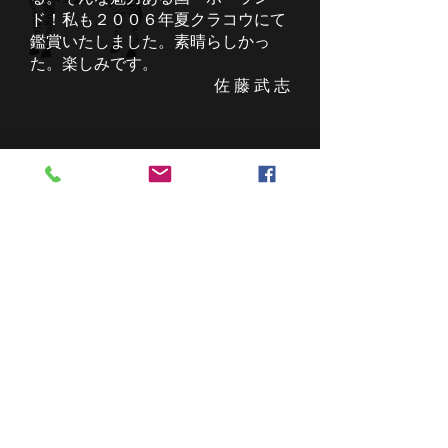
ド！私も２００６年夏クラコウにて
鑑賞いたしました。素晴らしかっ
た。楽しみです。
佐 藤 武 志
スウビアンキ舞踊団を迎
えて
フォークダンス愛好者にとっ
て、ドゥダのクヤビアクなどで知ら
れる、ヘンリックドゥダ氏は２度来
日しています。
最初、１９６４年に、日本フォ
ークダンス連盟が招聘した時は、彼
が、クラクフのノバフタという舞踊
団で指導している踊りを主体に紹介