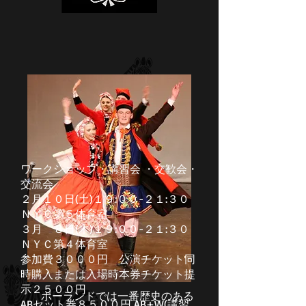
ワークショップ・講習会 ・交歓会・
交流会
２月１０日(土)１９:００-２１:３０
ＮＹＣ第５体育室
３月 ８日(木)１９:００-２１:３０
ＮＹＣ第４体育室
参加費３０００円 公演チケット同
時購入または入場時本券チケット提
示２５００円
ポーランドでは一番歴史のある
ABセット券８５００円 AB+W(講習