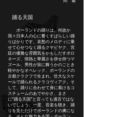
間 巌
踊る天国
ポーランドの踊りは、何故か
我々日本人の心に響くすばらしい踊
りばかりです。哀愁のメロディに乗
せて心せつなく踊るクヤビヤク、宮
廷の優雅な雰囲気をかもしだすポロ
ネーズ、情熱と華麗さを併せ持つマ
ズール、男性が宙に舞うかのごとき
軽やかなオベレック、ポーランドの
古都クラクフで生まれ、壮大なスケ
ールで踊られるクラコヴィアク。そ
して、踊りに合わせて身に着けるコ
スチュームのあでやかさ、まさ
に“踊る天国”と言っても過言ではな
いでしょう。一度、音楽を聴き、踊
りを見ただけでポーランドの虜にな
る。そんな魅力ある国・ポーラン