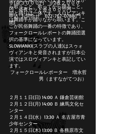
※1昼３０００円 ※2夜２０００
ら歌うこと、歌ってから踊ること。
円 昼夜セット券４０００円
唄と踊りは一体です。スロビアンキ
申込･お問合せ 022-767-0788(門
は舞踊手が踊りながら唄います。こ
間)
こが民俗舞踊の一番の特徴であり、
フォークロールレポートの舞踊団選
択の基準になっています。
SLOWIANKI(スラブの人達)はスゥォ
ヴィアンキと発音されますが日本公
演ではスロヴィアンキと表記してい
ます。
フォークロールレポーター 増永哲
男（ますながてつお）
２月１１日(日) 14:00 Ａ 鎌倉芸術館
２月１２日(月) 14:00 Ｂ 練馬文化セ
ンター
２月１４日(水）13:30 Ａ 名古屋市青
少年センター
２月１５日(木) 13:00 Ｂ 各務原市文