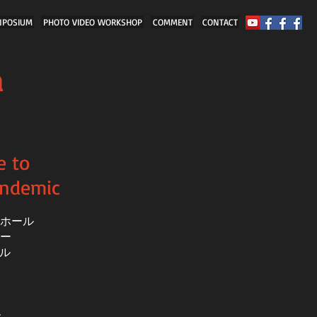
NPOSIUM
PHOTO VIDEO WORKSHOP
COMMENT
CONTACT
a
e to
andemic
化ホール
ター
ール
ル