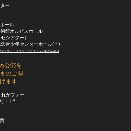
ンター
化ホール
ン美術館オルビスホール
ロゼシアター）
ク記念青少年センターホール(＊)
ロマフェスト・ジプシーフェスティバルのみ開催
め公演を
まのご理
げます。
これがフォー
だ！！”
男