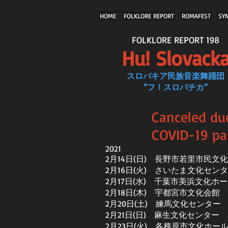
HOME
FOLKLORE REPORT
ROMAFEST
SY
FOLKLORE REPORT 198
Hu! Slovack
スロバキア民族音楽舞踊団
”フ！スロバチカ”
Canceled du
COVID-19 p
2021
2月14日(日) 長野市若里市民文
2月16日(火) さいたま文化セン
2月17日(水) 千葉市美浜文化ホ
​2月18日(木) 宇都宮市文化会館
2月20日(土) 練馬文化センター
2月21日(日) 麻生文化センター
2月23日(火) 各務原市文化ホー