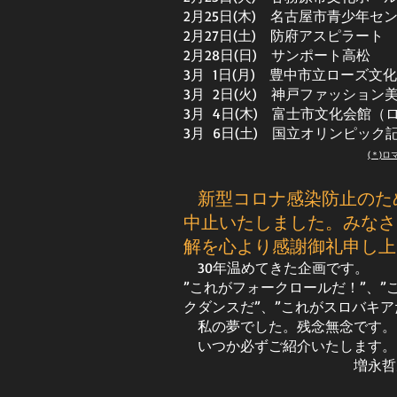
2月25日(木) 名古屋市青少年セ
2月27日(土) 防府アスピラート
2月28日(日) サンポート高松
​3月 1日(月) 豊中市立ローズ文
3月 2日(火) 神戸ファッショ
3月 4日(木) 富士市文化会館（
​3月 6日(土) 国立オリンピッ
​​
(＊)
新型コロナ感染防止のた
中止いたしました。みなさ
解を心より感謝御礼申し上
30年温めてきた企画です。
”これがフォークロールだ！”、”
クダンスだ”、”これがスロバキア
私の夢でした。残念無念です。
いつか必ずご紹介いたします。
​ 増永哲