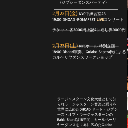
(ジプシーダンスパーティ)
2月22日(金)
NYC中練習室43
19:00 DHOAD･ROMAFEST
LIVE
コンサート
​チケット 各3000円上記4回通し券9000円
​​2月23日(土)
NYCホール 特別企画
18:00 Dhoad演奏、Gulabo Sapera氏による
カルベリヤダンスワークショップ
ラージャスターン文化大使として知
られラージャスターン音楽と踊りを
世界に広めた
DHOAD ドード・ジプシ
ーズ・オブ・ラージャスターン
の
Rahis Bharti
は18年間、カールベーリ
ヤーダンスを世界に広めたGulabo