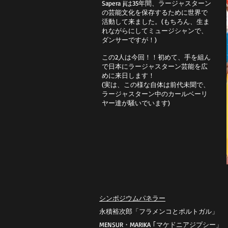
Sapera jiは35年間、ラージャスターン
の芸能文化を保存するために世界で
活動して来ました。(もちろん、生ま
れながらにしてミュージシャンで、
ダンサーですが！)
この2人は今回！！初めて、手を組ん
で日本にラージャスターン芸能を広
めに来日します！
(実は、この様な自体は前代未聞で、
ラージャスターン中のカールベーリ
ヤー達が騒いでいます)
シンポジウムパネラー
永積裕次郎
「フラメンコとポルトガル」
MENSUR・MARIKA ｢マケドニアジプシー」