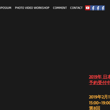
NPOSIUM
PHOTO VIDEO WORKSHOP
COMMENT
CONTACT
2019年
予約受付
2019年2月1
15:00~19:0
第8回