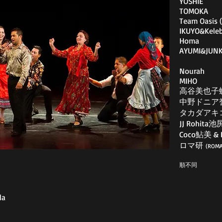
YOSHIE
TOMOKA
Team Oasis (
IKUYO&Kele
Homa
AYUMI&JUN
Nourah
MIHO
高谷美也子
中野ドニア
​タカダアキ
JJ Rohi
Coco鮎美 & Et
ロマ研
(RO
​順不同
la