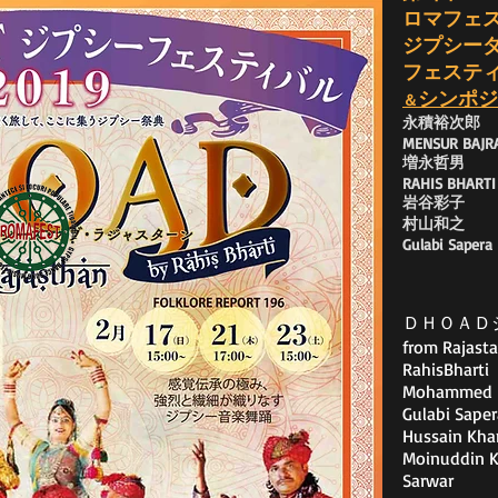
ロマフェ
ジプシー
フェステ
シンポジ
＆
永積裕次郎
MENSUR BAJR
増永哲男
RAHIS BHARTI
岩谷彩子
村山和之
Gulabi Sapera
ＤＨＯＡＤ
​from Rajasta
RahisBharti
Mohammed B
Gulabi Saper
Hussain Kha
Moinuddin 
Sarwar