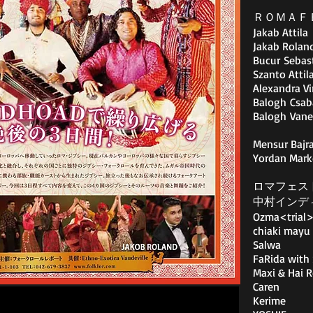
ＲＯＭＡＦ
Jakab Attila
Jakab Rolan
Bucur Sebas
Szanto Attil
Alexandra Vi
Balogh Csab
Balogh Vane
Mensur Bajr
Yordan Mar
ロマフェスト
中村インディア
Ozma<trial
chiaki mayu 
Salwa
FaRida with
Maxi & Hai 
Caren
Kerime