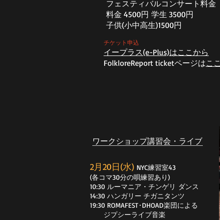
​フェスティバルコンサート料金
料金 4500円 学生 3500円
​子供(小中高生)1500円
​チケット申込
イープラス(e-Plus)はここから
FolkloreReport ticketページは
こ
​ワークショップ講習会・ライブ
2月20日(水)
NYC練習室43
(各コマ30分の唄練習あり)
10:30 ルーマニア・チンゲリ
ダンス
14:30 ハンガリー チガニタンツ
19:30 ROMAFEST･DHOAD楽団による
ジプシーライブ音楽