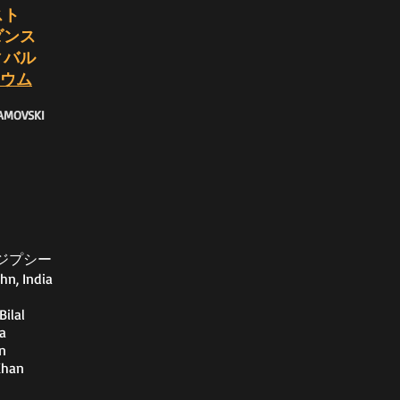
スト
ダンス
ィバル
ウム
AMOVSKI
ジプシー
hn, India
ilal
a
n
Khan