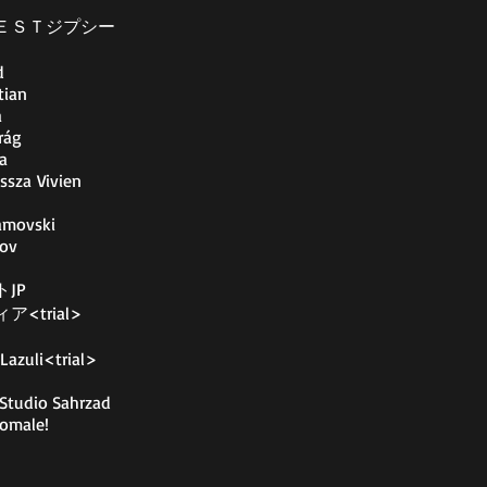
ＥＳＴジプシー
d
tian
a
rág
a
ssza Vivien
amovski
kov
JP
<trial>
>
Lazuli<trial>
 Studio Sahrzad
Romale!