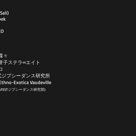
Sali)
bek
KO
蝶々
誉子ステラ∞エイト
コ
ta池尻ジプシーダンス研究所
hno-Exotica Vaudeville
MAFESTジプシーダンス研究部)