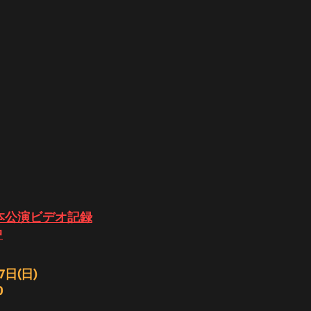
 日本公演ビデオ記録
中
7日(日)
0